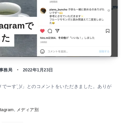
agramで
した
事務局
2022年1月23日
ーす¨̮ )/」とのコメントをいただきました。ありが
stagram
,
メディア別