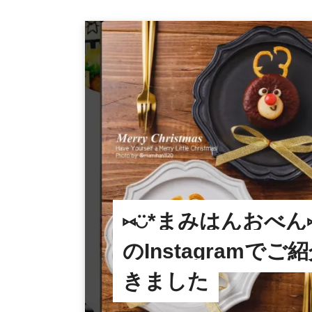
⑅︎◡̈︎*まみはんおべん⑅
のInstagramで
きました