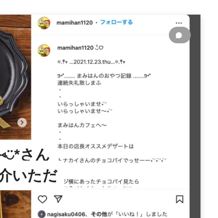
︎◡̈︎*さん
ご紹介いただ