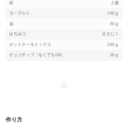
卵
２
個
ヨーグルト
140
ｇ
油
30
ｇ
はちみつ
大さじ１
ホットケーキミックス
200
ｇ
チョコチップ（なくてもOK）
50
ｇ
作り方