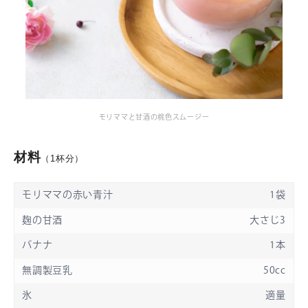
モリママと甘酒の桃色スムージー
材料
（1杯分）
モリママの赤い青汁
1
袋
麹の甘酒
大さじ3
バナナ
1
本
無調製豆乳
50
cc
氷
適量