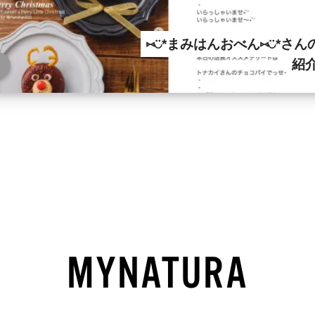
⑅︎◡̈︎*まみはんおべん⑅︎◡̈︎*さ
紹