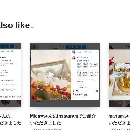
lso like
︎*さんの
Mica❤︎さんのInstagramでご紹介
manami
いただきました
いただきました
いただき