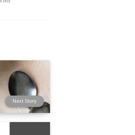
2月19日
Next Story