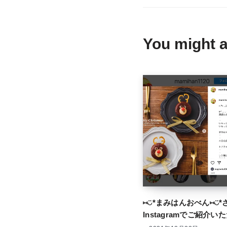
You might a
⑅︎◡̈︎*まみはんおべん⑅︎◡̈
Instagramでご紹介