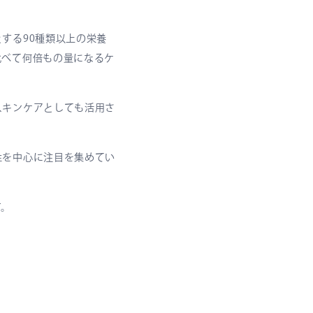
する90種類以上の栄養
比べて何倍もの量になるケ
スキンケアとしても活用さ
性を中心に注目を集めてい
す。