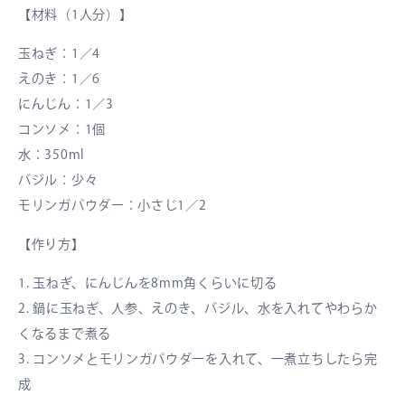
【材料（1人分）】
玉ねぎ：1／4
えのき：1／6
にんじん：1／3
コンソメ：1個
水：350ml
バジル：少々
モリンガパウダー：小さじ1／2
【作り方】
1. 玉ねぎ、にんじんを8mm角くらいに切る
2. 鍋に玉ねぎ、人参、えのき、バジル、水を入れてやわらか
くなるまで煮る
3. コンソメとモリンガパウダーを入れて、一煮立ちしたら完
成