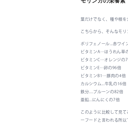
モリンガの栄養素
葉だけでなく、種や根を
こちらから、そんなモリ
ポリフェノール...赤ワイ
ビタミンA…ほうれん草の
ビタミンC…オレンジの
ビタミンE…卵の96倍
ビタミンB1…豚肉の4倍
カルシウム...牛乳の16倍
鉄分....プルーンの82倍
亜鉛...にんにくの7倍
このように比較して見て
ーフードと言われる所以