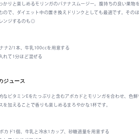
っかりと楽しめるモリンガのバナナスムージー。腹持ちの良い果物
むので、ダイエット中の置き換えドリンクとしても最適です。その
レンジするのも◎
ナ2/1本、牛乳100ccを用意する
入れて1分ほど混ぜる
のジュース
的なビタミンEをたっぷりと含むアボカドとモリンガを合わせ、色鮮
スを加えることで香りも楽しめるまろやかな1杯です。
アボカド1個、牛乳と冷水1カップ、砂糖適量を用意する