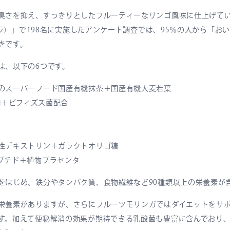
臭さを抑え、すっきりとしたフルーティーなリンゴ風味に仕上げて
ニプラ）」で198名に実施したアンケート調査では、95％の人から「
きです。
は、以下の6つです。
のスーパーフード国産有機抹茶＋国産有機大麦若葉
0億個＋ビフィズス菌配合
性デキストリン＋ガラクトオリゴ糖
プチド＋植物プラセンタ
をはじめ、鉄分やタンパク質、食物繊維など90種類以上の栄養素が
栄養素がありますが、さらにフルーツモリンガではダイエットをサポ
す。加えて便秘解消の効果が期待できる乳酸菌も豊富に含んでおり、