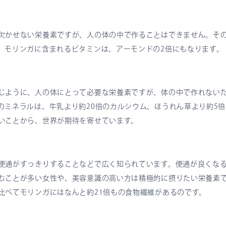
欠かせない栄養素ですが、人の体の中で作ることはできません。そ
。モリンガに含まれるビタミンは、アーモンドの2倍にもなります。
じように、人の体にとって必要な栄養素ですが、体の中で作れない
のミネラルは、牛乳より約20倍のカルシウム、ほうれん草より約5
いことから、世界が期待を寄せています。
便通がすっきりすることなどで広く知られています。便通が良くな
むことが多い女性や、美容意識の高い方は積極的に摂りたい栄養素
比べてモリンガにはなんと約21倍もの食物繊維があるのです。