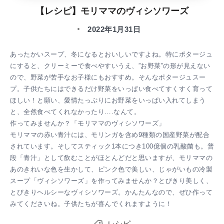
【レシピ】モリママのヴィシソワーズ
2022年1月31日
あったかいスープ、冬になるとおいしいですよね。特にポタージュ
にすると、クリーミーで食べやすいうえ、”お野菜”の形が見えない
ので、野菜が苦手なお子様にもおすすめ。そんなポタージュスー
プ。子供たちにはできるだけ野菜をいっぱい食べてすくすく育って
ほしい！と願い、愛情たっぷりにお野菜をいっぱい入れてしまう
と、全然食べてくれなかったり….なんて。
作ってみませんか？「モリママのヴィシソワーズ」
モリママの赤い青汁には、モリンガを含め9種類の国産野菜が配合
されています。そしてスティック1本につき100億個の乳酸菌も。普
段「青汁」として飲むことがほとんどだと思いますが、モリママの
あのきれいな色を生かして、ピンク色で美しい、じゃがいもの冷製
スープ「ヴィシソワーズ」を作ってみませんか？とびきり美しく、
とびきりヘルシーなヴィシソワーズ。かんたんなので、ぜひ作って
みてくださいね。子供たちが喜んでくれますように！
レシピ